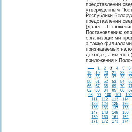
представлении све
утвержденным Пост
Республики Беларус
представлении све
(далее – Положени
Постановлению опр
организациями пре
а также филиалами
признаваемых нало
доходах, а именно (
приложения к Поло
1
2
3
4
5
6
18
19
20
21
22
2
34
35
36
37
38
3
50
51
52
53
54
5
66
67
68
69
70
7
82
83
84
85
86
8
98
99
100
101
102
111
112
113
114
123
124
125
126
135
136
137
138
147
148
149
150
159
160
161
162
171
172
173
174