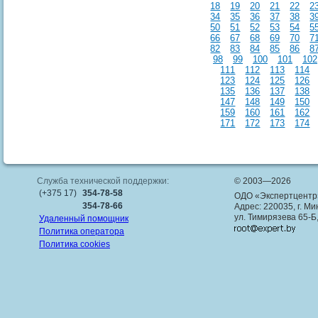
18
19
20
21
22
2
34
35
36
37
38
3
50
51
52
53
54
5
66
67
68
69
70
7
82
83
84
85
86
8
98
99
100
101
102
111
112
113
114
123
124
125
126
135
136
137
138
147
148
149
150
159
160
161
162
171
172
173
174
Служба технической поддержки:
© 2003—2026
(+375 17)
354-78-58
ОДО «Экспертцентр
354-78-66
Адрес: 220035, г. Ми
ул. Тимирязева 65-Б
Удаленный помощник
Политика оператора
Политика cookies