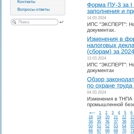
Контакты
Форма ПУ-3 за I 
Вопросы-ответы
заполнения и п
14.03.2024
ИПС "ЭКСПЕРТ": Но
документах.
Изменения в фо
налоговых декла
(сборам) за 2024
13.03.2024
ИПС "ЭКСПЕРТ": Но
документах
Обзор законодат
по охране труда
04.03.2024
Изменения в ТНПА 
промышленной без
1
2
3
4
5
6
18
19
20
21
22
2
34
35
36
37
38
3
50
51
52
53
54
5
66
67
68
69
70
7