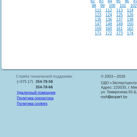
82
83
84
85
86
8
98
99
100
101
102
111
112
113
114
123
124
125
126
135
136
137
138
147
148
149
150
159
160
161
162
171
172
173
174
Служба технической поддержки:
© 2003—2026
(+375 17)
354-78-58
ОДО «Экспертцентр
354-78-66
Адрес: 220035, г. Ми
ул. Тимирязева 65-Б
Удаленный помощник
Политика оператора
Политика cookies