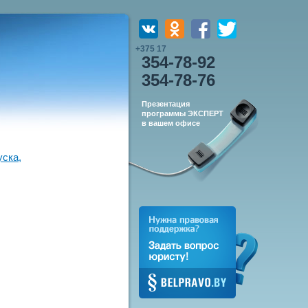
+375 17
354-78-92
354-78-76
Презентация
программы ЭКСПЕРТ
в вашем офисе
уска,