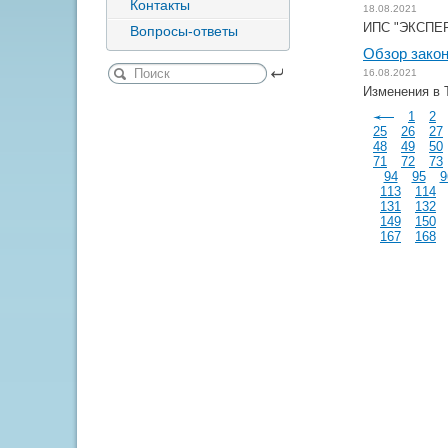
Контакты
18.08.2021
ИПС "ЭКСПЕРТ
Вопросы-ответы
Обзор закон
16.08.2021
Изменения в 
1
2
25
26
27
48
49
50
71
72
73
94
95
9
113
114
131
132
149
150
167
168