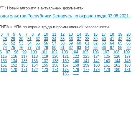
": Новый алгоритм в актуальных документах
одательства Республики Беларусь по охране труда 03.08.2021 - 
ТНПА и НПА по охране труда и промышленной безопасности
3
4
5
6
7
8
9
10
11
12
13
14
15
16
17
18
19
20
28
29
30
31
32
33
34
35
36
37
38
39
40
41
42
43
51
52
53
54
55
56
57
58
59
60
61
62
63
64
65
66
74
75
76
77
78
79
80
81
82
83
84
85
86
87
88
89
6
97
98
99
100
101
102
103
104
105
106
107
108
109
115
116
117
118
119
120
121
122
123
124
125
126
127
133
134
135
136
137
138
139
140
141
142
143
144
145
151
152
153
154
155
156
157
158
159
160
161
162
163
169
170
171
172
173
174
175
176
177
178
179
180
181
185