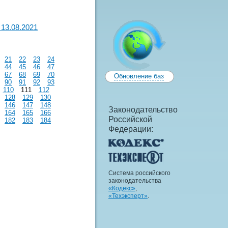
13.08.2021
21
22
23
24
44
45
46
47
67
68
69
70
Обновление баз
90
91
92
93
110
111
112
128
129
130
146
147
148
Законодательство
164
165
166
Российской
182
183
184
Федерации:
Система российского
законодательства
«Кодекс»
,
«Техэксперт»
.