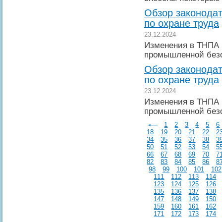
Обзор законодат
по охране труда
23.12.2024
Изменения в ТНПА 
промышленной без
Обзор законодат
по охране труда
23.12.2024
Изменения в ТНПА 
промышленной без
1
2
3
4
5
6
18
19
20
21
22
2
34
35
36
37
38
3
50
51
52
53
54
5
66
67
68
69
70
7
82
83
84
85
86
8
98
99
100
101
102
111
112
113
114
123
124
125
126
135
136
137
138
147
148
149
150
159
160
161
162
171
172
173
174