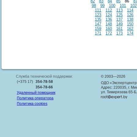
82
83
84
85
86
8
98
99
100
101
102
111
112
113
114
123
124
125
126
135
136
137
138
147
148
149
150
159
160
161
162
171
172
173
174
Служба технической поддержки:
© 2003—2026
(+375 17)
354-78-58
ОДО «Экспертцентр
354-78-66
Адрес: 220035, г. Ми
ул. Тимирязева 65-Б
Удаленный помощник
Политика оператора
Политика cookies