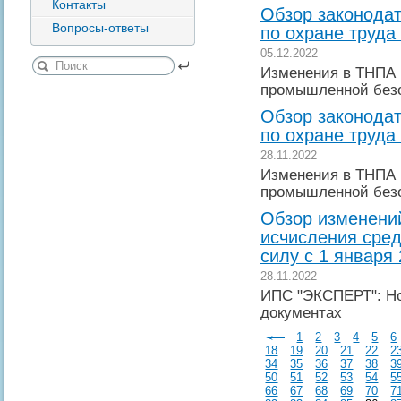
Контакты
Обзор законодат
Вопросы-ответы
по охране труда
05.12.2022
Изменения в ТНПА 
промышленной без
Обзор законодат
по охране труда
28.11.2022
Изменения в ТНПА 
промышленной без
Обзор изменений
исчисления сред
силу с 1 января 
28.11.2022
ИПС "ЭКСПЕРТ": Но
документах
1
2
3
4
5
6
18
19
20
21
22
2
34
35
36
37
38
3
50
51
52
53
54
5
66
67
68
69
70
7