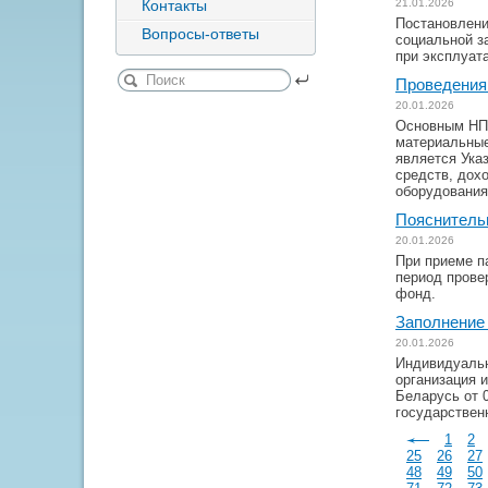
Контакты
21.01.2026
Постановлени
Вопросы-ответы
социальной з
при эксплуат
Проведения 
20.01.2026
Основным НПА
материальные
является Ука
средств, дох
оборудования 
Пояснительн
20.01.2026
При приеме п
период прове
фонд.
Заполнение 
20.01.2026
Индивидуальн
организация и
Беларусь от 
государственн
1
2
25
26
27
48
49
50