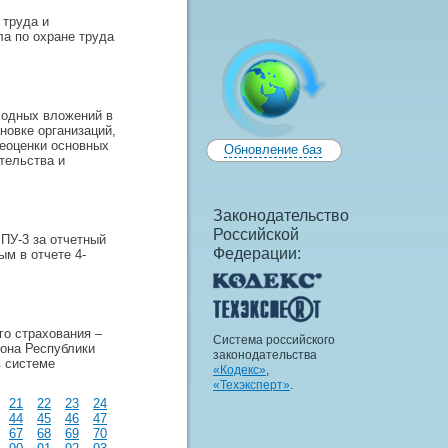
 труда и
а по охране труда
ходных вложений в
новке организаций,
реоценки основных
Обновление баз
тельства и
Законодательство
Российской
ПУ-3 за отчетный
Федерации:
м в отчете 4-
го страхования –
Система российского
кона Республики
законодательства
в системе
«Кодекс»
,
«Техэксперт»
.
21
22
23
24
44
45
46
47
67
68
69
70