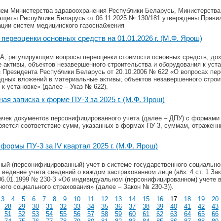
ем Министерства здравоохранения Республики Беларусь, Министерства
ащиты Республики Беларусь от 06.11.2025 № 130/181 утверждены Правил
ации систем медицинского газоснабжения
переоценки основных средств на 01.01.2026 г. (М.Ф. Ярош)
, регулирующим вопросы переоценки стоимости основных средств, до
 активы, объектов незавершенного строительства и оборудования к уста
з Президента Республики Беларусь от 20.10.2006 № 622 «О вопросах пе
одных вложений в материальные активы, объектов незавершенного строи
к установке» (далее – Указ № 622).
ая записка к форме ПУ-3 за 2025 г. (М.Ф. Ярош)
ачек документов персонифицированного учета (далее – ДПУ) с формами 
ряется соответствие сумм, указанных в формах ПУ-3, суммам, отраженны
формы ПУ-3 за IV квартал 2025 г. (М.Ф. Ярош)
ый (персонифицированный) учет в системе государственного социально
 ведение учета сведений о каждом застрахованном лице (абз. 4 ст. 1 За
06.01.1999 № 230-З «Об индивидуальном (персонифицированном) учете 
ого социального страхования» (далее – Закон № 230-З)).
3
4
5
6
7
8
9
10
11
12
13
14
15
16
17
18
19
20
28
29
30
31
32
33
34
35
36
37
38
39
40
41
42
43
51
52
53
54
55
56
57
58
59
60
61
62
63
64
65
66