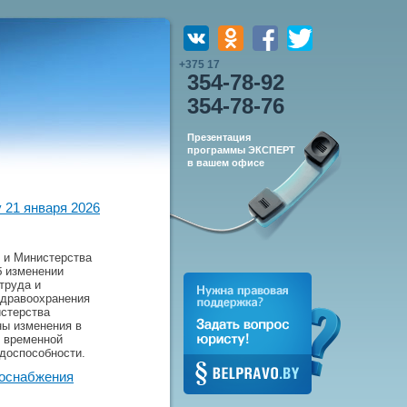
+375 17
354-78-92
354-78-76
Презентация
программы ЭКСПЕРТ
в вашем офисе
 21 января 2026
 и Министерства
б изменении
труда и
здравоохранения
истерства
ны изменения в
о временной
доспособности.
зоснабжения