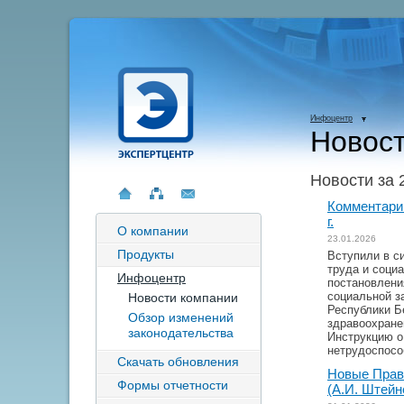
Инфоцентр
Новост
Новости за 
Комментарий
г.
О компании
23.01.2026
Продукты
Вступили в с
труда и соци
Инфоцентр
постановлени
социальной з
Новости компании
Республики Б
Обзор изменений
здравоохране
законодательства
Инструкцию о
нетрудоспосо
Скачать обновления
Новые Прави
Формы отчетности
(А.И. Штейн