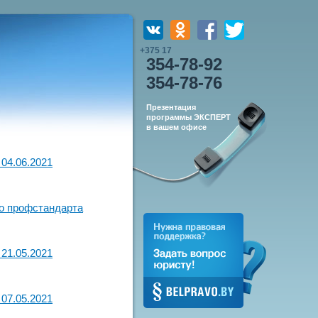
+375 17
354-78-92
354-78-76
Презентация
программы ЭКСПЕРТ
в вашем офисе
04.06.2021
го профстандарта
21.05.2021
07.05.2021