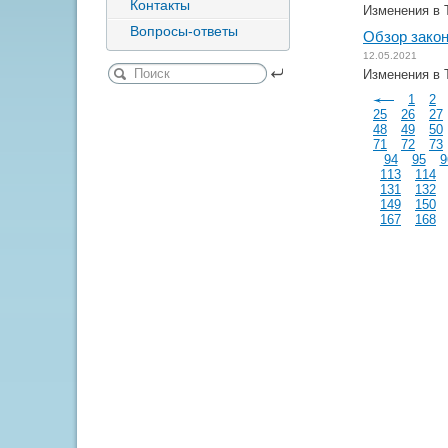
Контакты
Изменения в 
Вопросы-ответы
Обзор закон
12.05.2021
Изменения в 
1
2
25
26
27
48
49
50
71
72
73
94
95
9
113
114
131
132
149
150
167
168