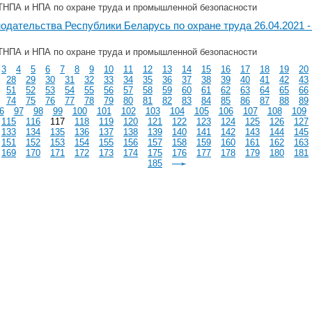
ТНПА и НПА по охране труда и промышленной безопасности
одательства Республики Беларусь по охране труда 26.04.2021 - 
ТНПА и НПА по охране труда и промышленной безопасности
3
4
5
6
7
8
9
10
11
12
13
14
15
16
17
18
19
20
28
29
30
31
32
33
34
35
36
37
38
39
40
41
42
43
51
52
53
54
55
56
57
58
59
60
61
62
63
64
65
66
74
75
76
77
78
79
80
81
82
83
84
85
86
87
88
89
6
97
98
99
100
101
102
103
104
105
106
107
108
109
115
116
117
118
119
120
121
122
123
124
125
126
127
133
134
135
136
137
138
139
140
141
142
143
144
145
151
152
153
154
155
156
157
158
159
160
161
162
163
169
170
171
172
173
174
175
176
177
178
179
180
181
185