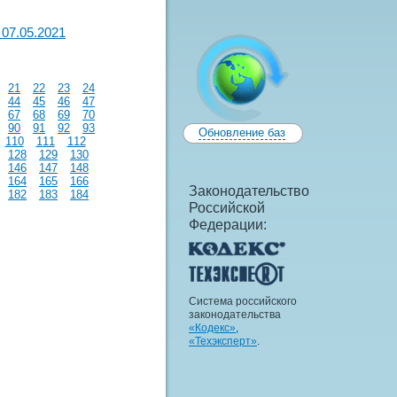
07.05.2021
21
22
23
24
44
45
46
47
67
68
69
70
90
91
92
93
Обновление баз
110
111
112
128
129
130
146
147
148
164
165
166
Законодательство
182
183
184
Российской
Федерации:
Система российского
законодательства
«Кодекс»
,
«Техэксперт»
.