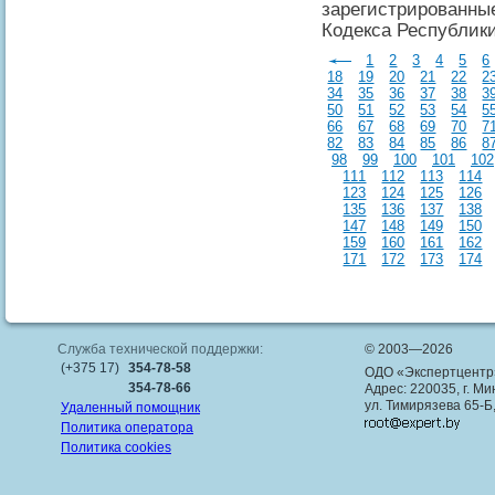
зарегистрированные
Кодекса Республики
1
2
3
4
5
6
18
19
20
21
22
2
34
35
36
37
38
3
50
51
52
53
54
5
66
67
68
69
70
7
82
83
84
85
86
8
98
99
100
101
102
111
112
113
114
123
124
125
126
135
136
137
138
147
148
149
150
159
160
161
162
171
172
173
174
Служба технической поддержки:
© 2003—2026
(+375 17)
354-78-58
ОДО «Экспертцентр
354-78-66
Адрес: 220035, г. Ми
ул. Тимирязева 65-Б
Удаленный помощник
Политика оператора
Политика cookies