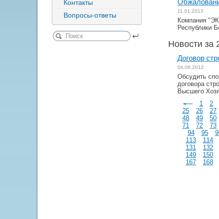
Обжалование
Контакты
11.01.2013
Вопросы-ответы
Компания "ЭК
Республики Б
Новости за 
Договор стр
04.06.2012
Обсудить спо
договора стр
Высшего Хозя
1
2
25
26
27
48
49
50
71
72
73
94
95
9
113
114
131
132
149
150
167
168