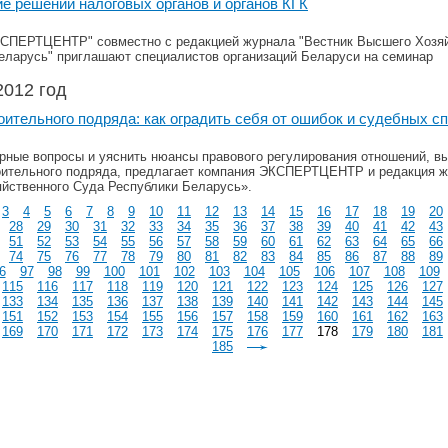
 решений налоговых органов и органов КГК
СПЕРТЦЕНТР" совместно с редакцией журнала "Вестник Высшего Хозяй
еларусь" приглашают специалистов организаций Беларуси на семинар
2012 год
оительного подряда: как оградить себя от ошибок и судебных с
рные вопросы и уяснить нюансы правового регулирования отношений, в
оительного подряда, предлагает компания ЭКСПЕРТЦЕНТР и редакция ж
йственного Суда Республики Беларусь».
3
4
5
6
7
8
9
10
11
12
13
14
15
16
17
18
19
20
28
29
30
31
32
33
34
35
36
37
38
39
40
41
42
43
51
52
53
54
55
56
57
58
59
60
61
62
63
64
65
66
74
75
76
77
78
79
80
81
82
83
84
85
86
87
88
89
6
97
98
99
100
101
102
103
104
105
106
107
108
109
115
116
117
118
119
120
121
122
123
124
125
126
127
133
134
135
136
137
138
139
140
141
142
143
144
145
151
152
153
154
155
156
157
158
159
160
161
162
163
169
170
171
172
173
174
175
176
177
178
179
180
181
185