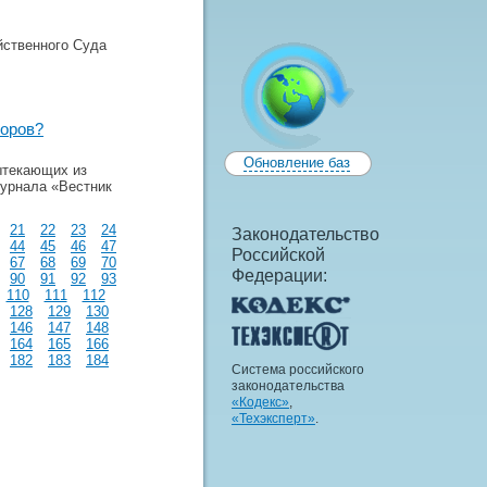
ственного Суда
поров?
Обновление баз
ытекающих из
урнала «Вестник
21
22
23
24
Законодательство
44
45
46
47
Российской
67
68
69
70
Федерации:
90
91
92
93
110
111
112
128
129
130
146
147
148
164
165
166
182
183
184
Система российского
законодательства
«Кодекс»
,
«Техэксперт»
.