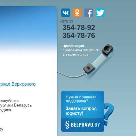
+375 17
354-78-92
354-78-76
Презентация
программы ЭКСПЕРТ
в вашем офисе
урнал Верховного
еспублики
публики Беларусь
удие».
by