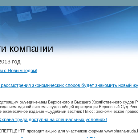
и компании
2013 год
м с Новым годом!
 рассмотрения экономических споров будет знакомить новый ж
едстоящим объединением Верховного и Высшего Хозяйственного судов Р
озданием единой системы судов общей юрисдикции Верховный Суд Рес
е ежемесячное издание «Судебный вестник Плюс: экономическое правос
храна труда доступна на специальных условияx!
ПЕРТЦЕНТР проводит акцию для участников форума www.ohrana-truda.