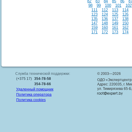
82
83
84
85
86
8
98
99
100
101
102
111
112
113
114
123
124
125
126
135
136
137
138
147
148
149
150
159
160
161
162
171
172
173
174
Служба технической поддержки:
© 2003—2026
(+375 17)
354-78-58
ОДО «Экспертцентр
354-78-66
Адрес: 220035, г. Ми
ул. Тимирязева 65-Б
Удаленный помощник
Политика оператора
Политика cookies