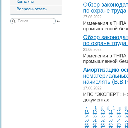
Контакты
Обзор законодат
Вопросы-ответы
по охране труда
27.06.2022
Изменения в ТНПА 
промышленной без
Обзор законодат
по охране труда
21.06.2022
Изменения в ТНПА 
промышленной без
Амортизацию ос
нематериальных
начислять (В.В.
17.06.2022
ИПС "ЭКСПЕРТ": Но
документах
1
2
3
4
5
6
18
19
20
21
22
2
34
35
36
37
38
3
50
51
52
53
54
5
66
67
68
69
70
7