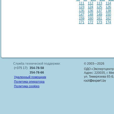
111
112
113
114
123
124
125
126
135
136
137
138
147
148
149
150
159
160
161
162
171
172
173
174
Служба технической поддержки:
© 2003—2026
(+375 17)
354-78-58
ОДО «Экспертцентр
354-78-66
Адрес: 220035, г. Ми
ул. Тимирязева 65-Б
Удаленный помощник
Политика оператора
Политика cookies