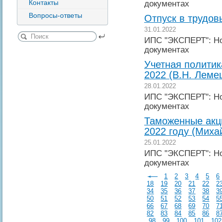
Контакты
документах
Вопросы-ответы
Отпуск в трудов
31.01.2022
ИПС "ЭКСПЕРТ": Но
документах
Учетная политик
2022 (В.Н. Леме
28.01.2022
ИПС "ЭКСПЕРТ": Но
документах
Таможенные акц
2022 году (Миха
25.01.2022
ИПС "ЭКСПЕРТ": Но
документах
1
2
3
4
5
6
18
19
20
21
22
2
34
35
36
37
38
3
50
51
52
53
54
5
66
67
68
69
70
7
82
83
84
85
86
8
98
99
100
101
102