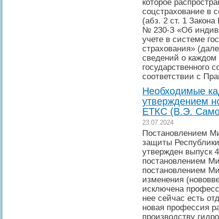
которое распростра
соцстрахование в с
(абз. 2 ст. 1 Закон
№ 230-З «Об индив
учете в системе го
страхования» (дале
сведений о каждом
государственного с
соответствии с Пр
Необходимые кад
утверждением н
ЕТКС (В.Э. Само
23.07.2024
Постановлением Ми
защиты Республики 
утвержден выпуск 
постановлением Ми
постановлением М
изменения (нововве
исключена професс
нее сейчас есть от
новая профессия р
производству гидр