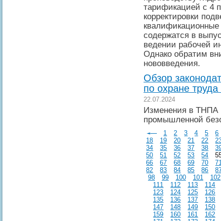
тарификацией с 4 п
корректировки подв
квалификационные 
содержатся в выпус
ведении рабочей и
Однако обратим вн
нововведения.
Обзор законодат
по охране труда
22.07.2024
Изменения в ТНПА 
промышленной без
1
2
3
4
5
6
18
19
20
21
22
2
34
35
36
37
38
3
50
51
52
53
54
5
66
67
68
69
70
7
82
83
84
85
86
8
98
99
100
101
102
111
112
113
114
123
124
125
126
135
136
137
138
147
148
149
150
159
160
161
162