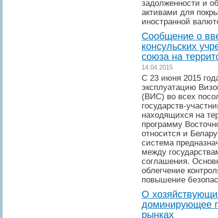
задолженности и о
активами для покры
иностранной валют
Сообщение о вв
консульских учр
союза на террит
14.04.2015
С 23 июня 2015 год
эксплуатацию Виз
(ВИС) во всех посо
государств-участни
находящихся на те
программу Восточно
относится и Белар
система предназна
между государства
соглашения. Основ
облегчение контрол
повышение безопасн
О хозяйствующи
доминирующее п
рынках