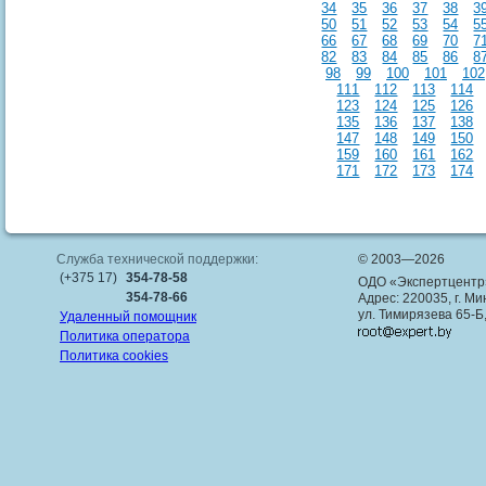
34
35
36
37
38
3
50
51
52
53
54
5
66
67
68
69
70
7
82
83
84
85
86
8
98
99
100
101
102
111
112
113
114
123
124
125
126
135
136
137
138
147
148
149
150
159
160
161
162
171
172
173
174
Служба технической поддержки:
© 2003—2026
(+375 17)
354-78-58
ОДО «Экспертцентр
354-78-66
Адрес: 220035, г. Ми
ул. Тимирязева 65-Б
Удаленный помощник
Политика оператора
Политика cookies